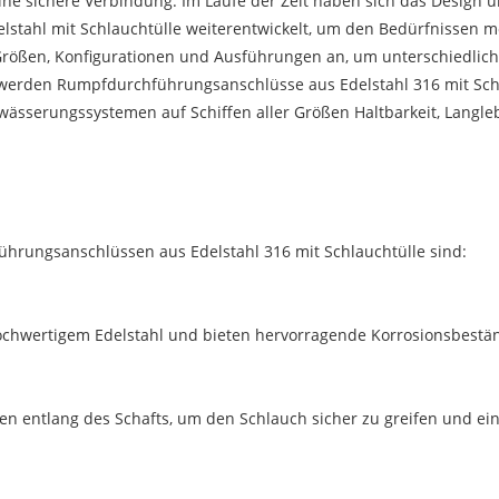
ne sichere Verbindung. Im Laufe der Zeit haben sich das Design un
tahl mit Schlauchtülle weiterentwickelt, um den Bedürfnissen m
von Größen, Konfigurationen und Ausführungen an, um unterschiedl
erden Rumpfdurchführungsanschlüsse aus Edelstahl 316 mit Schlau
sserungssystemen auf Schiffen aller Größen Haltbarkeit, Langlebi
rungsanschlüssen aus Edelstahl 316 mit Schlauchtülle sind:
hochwertigem Edelstahl und bieten hervorragende Korrosionsbestä
en entlang des Schafts, um den Schlauch sicher zu greifen und e