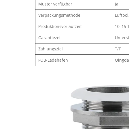
Muster verfügbar
Ja
Verpackungsmethode
Luftpol
Produktionsvorlaufzeit
10–15 T
Garantiezeit
Unters
Zahlungsziel
T/T
FOB-Ladehafen
Qingda