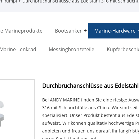
n Rumpf
> Durchbruchanschlüsse aus Edelstahl 316 mit Schlaucht
e Marineprodukte
Bootsanker
Marine-Hardware
Marine-Lenkrad
Messingbronzeteile
Kupferbeschi
Durchbruchanschlüsse aus Edelstahl 
Bei ANDY MARINE finden Sie eine riesige Aus
316 mit Schlauchtülle aus China. Wir sind sei
spezialisiert. Unser Produkt besteht aus Edels
aufweist. Wir können qualitativ hochwertige 
anbieten und freuen uns darauf, Ihr langfrist
gerne Kontakt mit uns auf.