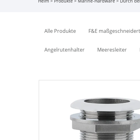
Heim
>
Produkte
>
Marine-Hardware
>
Durch de
Alle Produkte
F&E maßgeschneidert
Angelrutenhalter
Meeresleiter