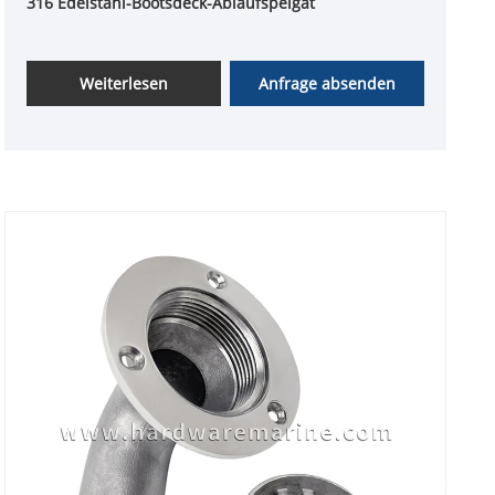
316 Edelstahl-Bootsdeck-Ablaufspeigat
Weiterlesen
Anfrage absenden