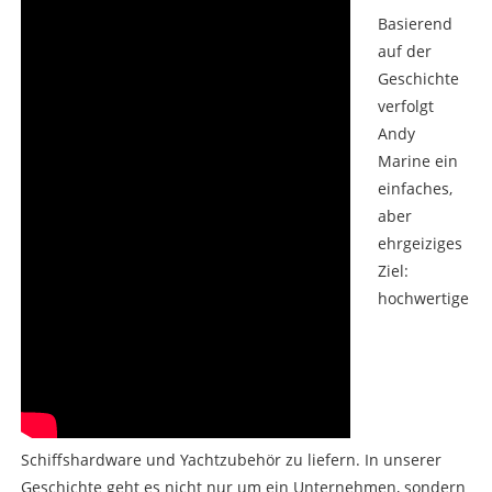
Basierend
auf der
Geschichte
verfolgt
Andy
Marine ein
einfaches,
aber
ehrgeiziges
Ziel:
hochwertige
Schiffshardware und Yachtzubehör zu liefern. In unserer
Geschichte geht es nicht nur um ein Unternehmen, sondern