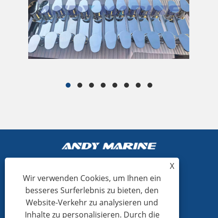
Korrosionsbeständigkeit und unter strikter
ko
Einhaltung der OEM-Spezifikationen des
me
Kunden ausgeführt. Dies stellt einen neuen
zu
Meilenstein in den Fertigungskapazitäten
Ve
von Andy Marine im Bereich hochwertiger
re
kundenspezifischer Schiffskomponenten dar.
X
Wir verwenden Cookies, um Ihnen ein
+86-15865772126
besseres Surferlebnis zu bieten, den
Website-Verkehr zu analysieren und
andy@hardwaremarine.com
Inhalte zu personalisieren. Durch die