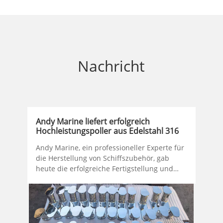
Nachricht
Andy Marine liefert erfolgreich
Co
Hochleistungspoller aus Edelstahl 316
ab
Andy Marine, ein professioneller Experte für
Am
die Herstellung von Schiffszubehör, gab
La
heute die erfolgreiche Fertigstellung und
zw
Lieferung einer Reihe hochwertiger,
Li
maßgeschneiderter Poller für seinen Kunden
in
bekannt. Dieser Auftrag wurde völlig
um
unabhängig unter Verwendung von
Ma
Edelstahl 316 mit hervorragender
ko