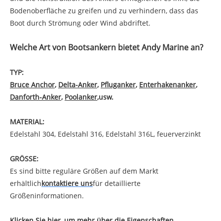
Bodenoberfläche zu greifen und zu verhindern, dass das
Boot durch Strömung oder Wind abdriftet.
Welche Art von Bootsankern bietet Andy Marine an?
TYP:
Bruce Anchor
,
Delta-Anker
,
Pfluganker
,
Enterhakenanker
,
Danforth-Anker
,
Poolanker
,
usw.
MATERIAL:
Edelstahl 304, Edelstahl 316, Edelstahl 316L, feuerverzinkt
GRÖSSE:
Es sind bitte reguläre Größen auf dem Markt
erhältlich
kontaktiere uns
für detaillierte
Größeninformationen.
Klicken Sie hier, um mehr über die Eigenschaften