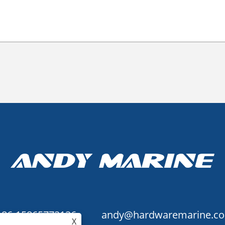
+86-15865772126
andy@hardwaremarine.c
X