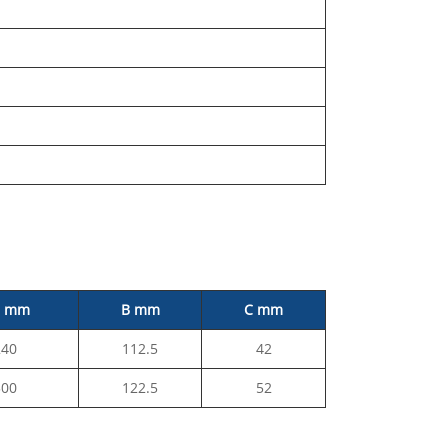
n mm
B mm
C mm
240
112.5
42
300
122.5
52