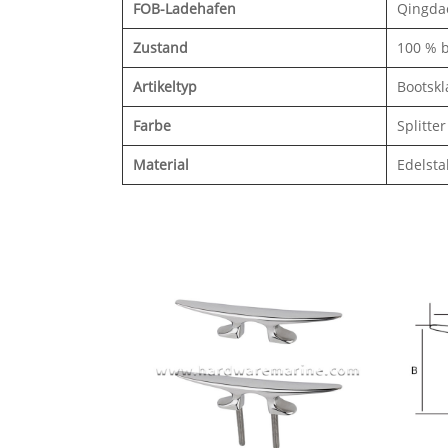
FOB-Ladehafen
Qingda
Zustand
100 % 
Artikeltyp
Bootsk
Farbe
Splitter
Material
Edelsta