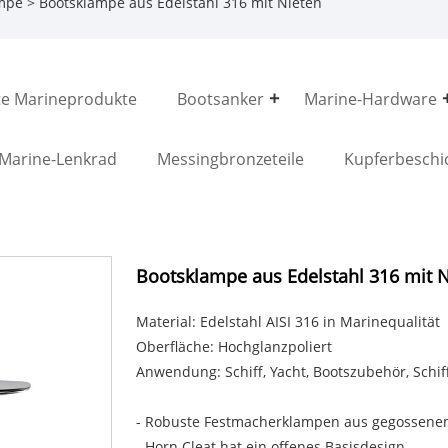
mpe
> Bootsklampe aus Edelstahl 316 mit Nieten
e Marineprodukte
Bootsanker
Marine-Hardware
Marine-Lenkrad
Messingbronzeteile
Kupferbeschi
Bootsklampe aus Edelstahl 316 mit 
Material: Edelstahl AISI 316 in Marinequalität
Oberfläche: Hochglanzpoliert
Anwendung: Schiff, Yacht, Bootszubehör, Schi
- Robuste Festmacherklampen aus gegossenem
- Horn Cleat hat ein offenes Basisdesign