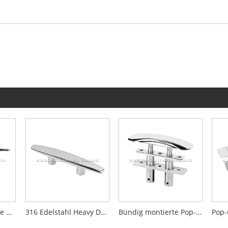
316 Edelstahl Marine Heavy Duty Buckeled Boat Cleat
316 Edelstahl Heavy Duty Open Base Marine Stlepe
Bündig montierte Pop-up-Bootsklampe aus 316L-Edelstahl