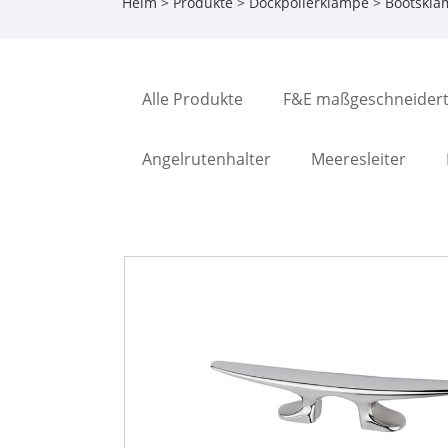
Heim
>
Produkte
>
Dockpollerklampe
>
Bootskla
Alle Produkte
F&E maßgeschneidert
Angelrutenhalter
Meeresleiter