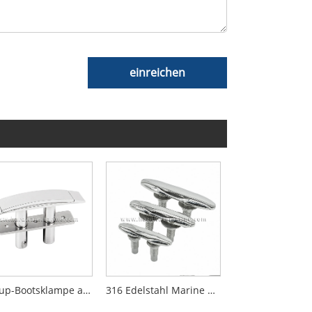
einreichen
Pop-up-Bootsklampe aus 316L-Edelstahl
316 Edelstahl Marine Heavy Pop-up-Klampe