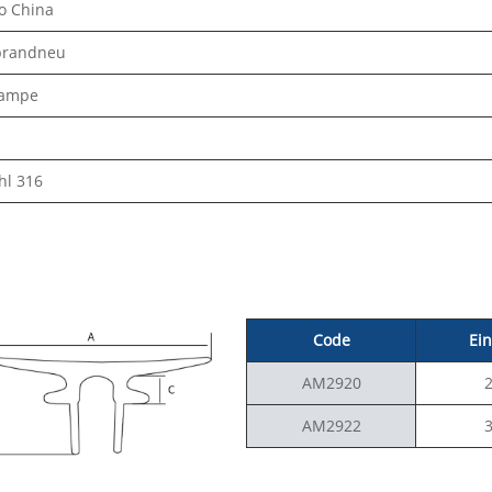
o China
brandneu
lampe
hl 316
Code
Ei
AM2920
AM2922